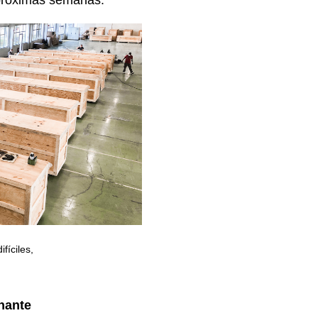
 próximas semanas.
fíciles,
hante